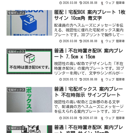
り、立体感のある文字と配色で、ステッ
2026.03.08
2026.08.08
ウェブ 管理者
カーとは一味違う質感と存在感がありま
す。配送方法クリックポストオーダーメ
匿配｜宅配BOX 案内プレート 1枚
宅配ボックス
ードサイズ変更、ベース...
サイン 10cm角 青文字
配達員の方へスムーズにメッセージを伝
える、視認性に優れた宅配ボックス案内
プレートです。3Dプリントで製作してお
り、立体感のある文字と配色で、ステッ
2026.03.08
2026.08.08
ウェブ 管理者
カーとは一味違う質感と存在感がありま
す。配送方法クリックポストオーダーメ
普通｜不在時置き配OK 案内プレ
宅配ボックス
ードサイズ変更、ベース...
ート 7.5cm x 15cm
視認性の高い配色でデザインした「不在
時置き配OK」の案内プレートです。3Dプ
リンターを用いて、文字やシンボルが立
体的に浮かび上がるように製作いたしま
2026.05.12
2026.08.08
ウェブ 管理者
した。配送方法郵便（定形）オーダーメ
ードサイズ変更、ベースの厚み変更、文
普通｜宅配ボックス 案内プレー
宅配ボックス
字・マーク凸部の高さ...
ト 不在時指示 サインプレート
視認性の高い配色と立体感のある文字
で、配達員の方へスムーズにメッセージ
を伝えられる案内プレートです。3Dプリ
ントで製作しており、既製品にはない独
2026.03.08
2026.07.08
ウェブ 管理者
特の質感が特徴です。配送方法郵便（定
形）オーダーメードサイズ変更、ベース
普通｜不在時置き配OK 案内プレ
宅配ボックス
の厚み変更、文字・マーク...