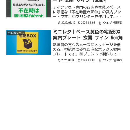
ート 玄関 サイン 10cm角
テイクアウト専門のお店や休憩スペース
に最適な「不在時置き配OK」の案内プレ
ートです。3Dプリンターを使用して、視
認性の高いピクトグラムと日英表記のデ
2026.05.12
2026.08.08
ウェブ 管理者
ザインで製作いたしました。配送方法郵
便（定形）オーダーメードサイズ変更、
ミニレタ｜ベース黄色の宅配BOX
宅配ボックス
ベースや文字・マーク...
案内プレート 玄関 サイン 9cm角
配達員の方へスムーズにメッセージを伝
える、視認性に優れた宅配ボックス案内
プレートです。3Dプリントで製作してお
り、立体的な文字と配色で、ステッカー
2026.03.08
2026.08.08
ウェブ 管理者
とは一味違う質感と存在感があります。
配送方法ミニレター（郵便局）オーダー
メードサイズ変更、ベー...