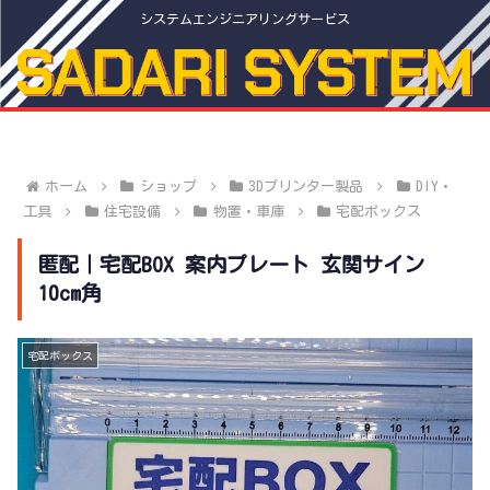
システムエンジニアリングサービス
ホーム
ショップ
3Dプリンター製品
DIY・
工具
住宅設備
物置・車庫
宅配ボックス
匿配｜宅配BOX 案内プレート 玄関サイン
10cm角
宅配ボックス