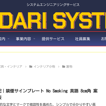
システムエンジニアリングサービス
案内
事業内容
提供サービス
社員募集
お
家具・インテリア
インテリア小物
置物
｜禁煙サインプレート No Smoking 英語 8cm角 案
板
的な文字とマークで視認性を高めた、シンプルで分かりやすい英