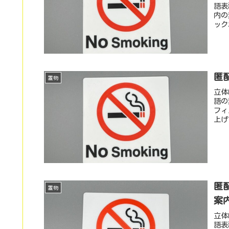
語表
内の
ック
匿配
置物
立体
語の
フィ
上げ
匿配
置物
案
立体
語表