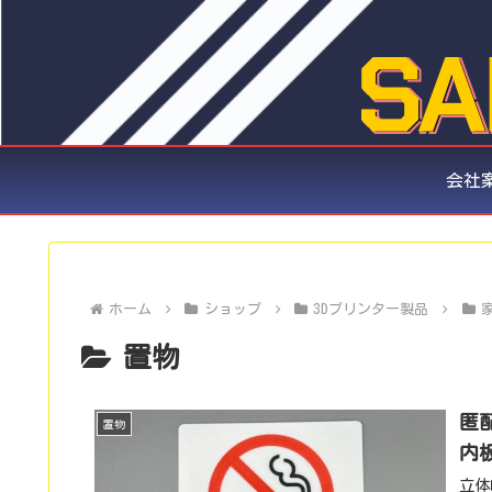
会社
ホーム
ショップ
3Dプリンター製品
置物
匿配
置物
内
立体