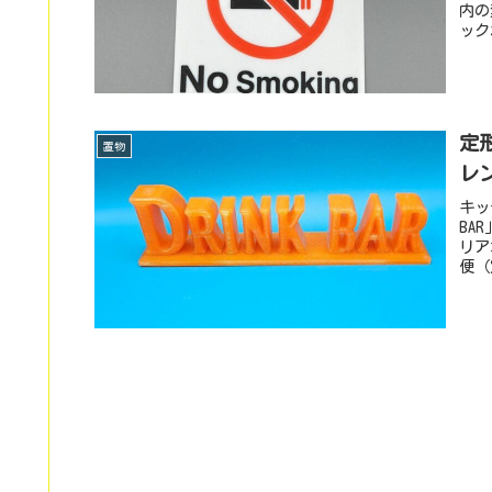
内の
ック
定形
置物
レ
キッ
BA
リア
便（