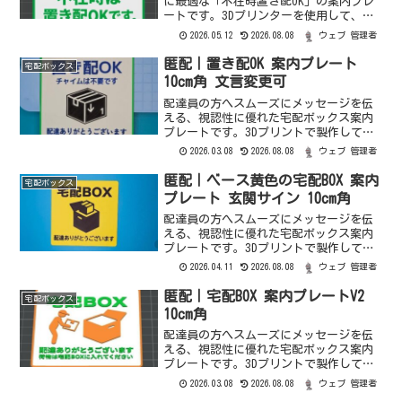
に最適な「不在時置き配OK」の案内プレ
ートです。3Dプリンターを使用して、視
認性の高いピクトグラムと日英表記のデ
2026.05.12
2026.08.08
ウェブ 管理者
ザインで製作いたしました。配送方法郵
便（定形）オーダーメードサイズ変更、
匿配｜置き配OK 案内プレート
宅配ボックス
ベースや文字・マーク...
10cm角 文言変更可
配達員の方へスムーズにメッセージを伝
える、視認性に優れた宅配ボックス案内
プレートです。3Dプリントで製作してお
り、立体感のある文字と配色で、ステッ
2026.03.08
2026.08.08
ウェブ 管理者
カーとは一味違う質感と存在感がありま
す。配送方法クリックポストオーダーメ
匿配｜ベース黄色の宅配BOX 案内
宅配ボックス
ードサイズ変更、ベース...
プレート 玄関サイン 10cm角
配達員の方へスムーズにメッセージを伝
える、視認性に優れた宅配ボックス案内
プレートです。3Dプリントで製作してお
り、立体感のある文字と配色で、ステッ
2026.04.11
2026.08.08
ウェブ 管理者
カーとは一味違う質感と存在感がありま
す。配送方法クリックポストオーダーメ
匿配｜宅配BOX 案内プレートV2
宅配ボックス
ードサイズ変更、ベース...
10cm角
配達員の方へスムーズにメッセージを伝
える、視認性に優れた宅配ボックス案内
プレートです。3Dプリントで製作してお
り、立体感のある文字と配色で、ステッ
2026.03.08
2026.08.08
ウェブ 管理者
カーとは一味違う質感と存在感がありま