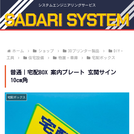
システムエンジニアリングサービス
ホーム
ショップ
3Dプリンター製品
DIY・
工具
住宅設備
物置・車庫
宅配ボックス
普通｜宅配BOX 案内プレート 玄関サイン
10cm角
宅配ボックス