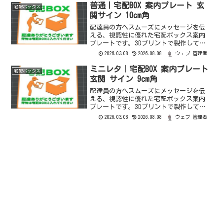
す。配送方法クリックポストオーダーメ
普通｜宅配BOX 案内プレート 玄
宅配ボックス
ードサイズ変更、ベース...
関サイン 10cm角
配達員の方へスムーズにメッセージを伝
える、視認性に優れた宅配ボックス案内
プレートです。3Dプリントで製作してお
り、立体感のある文字と配色で、ステッ
2026.03.08
2026.08.08
ウェブ 管理者
カーとは一味違う質感と存在感がありま
す。配送方法郵便（定形）オーダーメー
ミニレタ｜宅配BOX 案内プレート
宅配ボックス
ド同額で±10mmまで...
玄関 サイン 9cm角
配達員の方へスムーズにメッセージを伝
える、視認性に優れた宅配ボックス案内
プレートです。3Dプリントで製作してお
り、立体的な文字と鮮やかな配色で、ス
2026.03.08
2026.08.08
ウェブ 管理者
テッカーとは一味違う質感と存在感があ
ります。配送方法ミニレター（郵便局）
オーダーメードサイズ変...