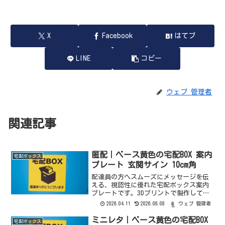
X
Facebook
はてブ
LINE
コピー
ウェブ 管理者
関連記事
匿配｜ベース黄色の宅配BOX 案内
宅配ボックス
プレート 玄関サイン 10cm角
配達員の方へスムーズにメッセージを伝
える、視認性に優れた宅配ボックス案内
プレートです。3Dプリントで製作してお
り、立体感のある文字と配色で、ステッ
2026.04.11
2026.08.08
ウェブ 管理者
カーとは一味違う質感と存在感がありま
す。配送方法クリックポストオーダーメ
ミニレタ｜ベース黄色の宅配BOX
宅配ボックス