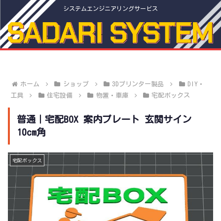
システムエンジニアリングサービス
ホーム
ショップ
3Dプリンター製品
DIY・
工具
住宅設備
物置・車庫
宅配ボックス
普通｜宅配BOX 案内プレート 玄関サイン
10cm角
宅配ボックス