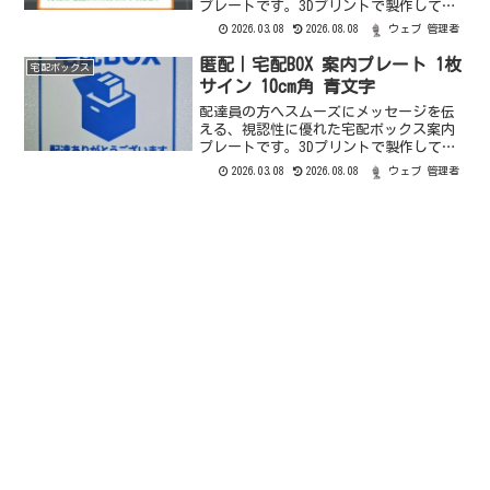
プレートです。3Dプリントで製作してお
り、立体感のある文字と配色で、ステッ
2026.03.08
2026.08.08
ウェブ 管理者
カーとは一味違う質感と存在感がありま
す。配送方法クリックポストオーダーメ
匿配｜宅配BOX 案内プレート 1枚
宅配ボックス
ードサイズ変更、ベース...
サイン 10cm角 青文字
配達員の方へスムーズにメッセージを伝
える、視認性に優れた宅配ボックス案内
プレートです。3Dプリントで製作してお
り、立体感のある文字と配色で、ステッ
2026.03.08
2026.08.08
ウェブ 管理者
カーとは一味違う質感と存在感がありま
す。配送方法クリックポストオーダーメ
ードサイズ変更、ベース...