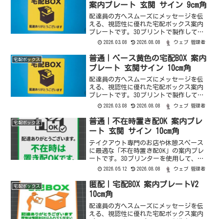
ードサイズ変更、ベース...
案内プレート 玄関 サイン 9cm角
配達員の方へスムーズにメッセージを伝
える、視認性に優れた宅配ボックス案内
プレートです。3Dプリントで製作してお
り、立体的な文字と配色で、ステッカー
2026.03.08
2026.08.08
ウェブ 管理者
とは一味違う質感と存在感があります。
配送方法ミニレター（郵便局）オーダー
普通｜ベース黄色の宅配BOX 案内
宅配ボックス
メードサイズ変更、ベー...
プレート 玄関サイン 10cm角
配達員の方へスムーズにメッセージを伝
える、視認性に優れた宅配ボックス案内
プレートです。3Dプリントで製作してお
り、立体感のある文字と配色で、ステッ
2026.03.08
2026.08.08
ウェブ 管理者
カーとは一味違う質感と存在感がありま
す。配送方法郵便（定形）オーダーメー
普通｜不在時置き配OK 案内プレ
宅配ボックス
ドサイズ変更、ベースの...
ート 玄関 サイン 10cm角
テイクアウト専門のお店や休憩スペース
に最適な「不在時置き配OK」の案内プレ
ートです。3Dプリンターを使用して、視
認性の高いピクトグラムと日英表記のデ
2026.05.12
2026.08.08
ウェブ 管理者
ザインで製作いたしました。配送方法郵
便（定形）オーダーメードサイズ変更、
匿配｜宅配BOX 案内プレートV2
宅配ボックス
ベースや文字・マーク...
10cm角
配達員の方へスムーズにメッセージを伝
える、視認性に優れた宅配ボックス案内