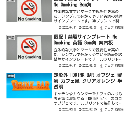
No Smoking 8cm角
立体的な文字とマークで視認性を高め
た、シンプルで分かりやすい英語の禁煙
サインプレートです。3Dプリントで製作
しており、店舗やオフィス、ご自宅など
2026.04.11
2026.08.06
ウェブ 管理者
のインテリアに馴染むコンパクトなデザ
インに仕上げています。配送方法クリッ
匿配｜禁煙サインプレート No
置物
クポストオーダーメードサ...
Smoking 英語 8cm角 案内板
立体的な文字とマークで視認性を高め
た、シンプルで分かりやすい英語表記の
禁煙サインプレートです。3Dプリントで
製作しており、店舗内の禁煙表示や外国
2026.04.11
2026.08.06
ウェブ 管理者
人のお客様への案内にも最適です。配送
方法クリックポストオーダーメードサイ
定形外｜DRINK BAR オブジェ 置
置物
ズ変更、ベースの厚み変更...
物 カフェ風 クリアオレンジ 半
透明
キッチンやカウンターをカフェのような
雰囲気に演出する「DRINK BAR」のロゴ
オブジェです。3Dプリントで製作してお
り、光を通すクリアオレンジの質感が窓
2026.03.08
2026.07.05
ウェブ 管理者
辺や照明付近で綺麗に映えます。配送方
法郵便（定形外）オーダーメード・文字
変更（例：HA...