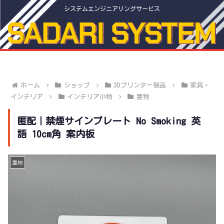
システムエンジニアリングサービス
ホーム
ショップ
3Dプリンター製品
家具・
インテリア
インテリア小物
置物
匿配｜禁煙サインプレート No Smoking 英
語 10cm角 案内板
置物