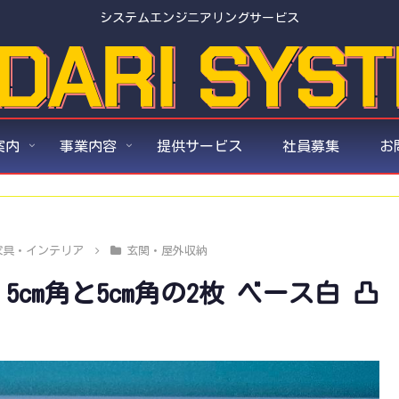
システムエンジニアリングサービス
案内
事業内容
提供サービス
社員募集
お
家具・インテリア
玄関・屋外収納
.5cm角と5cm角の2枚 ベース白 凸