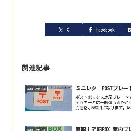
X
Facebook
関連記事
ミニレタ｜POSTプレート
玄関・屋外収納
ポストボックス表示プレート
テッカーとは一味違う質感と
売価格が580円になります。
匿配｜宅配BOX 案内プ
玄関・屋外収納