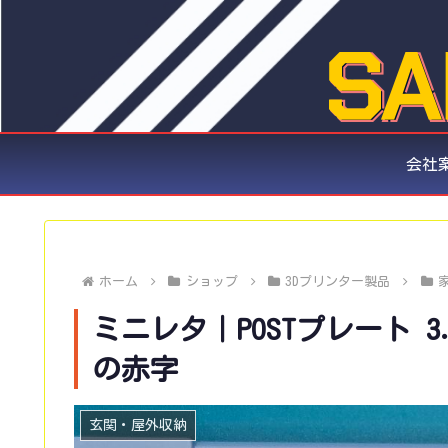
会社
ホーム
ショップ
3Dプリンター製品
ミニレタ｜POSTプレート 3
の赤字
玄関・屋外収納