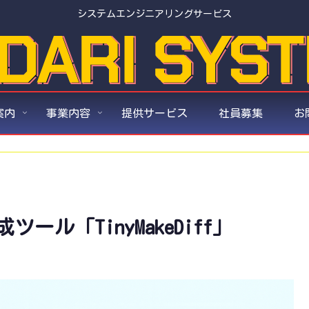
システムエンジニアリングサービス
案内
事業内容
提供サービス
社員募集
お
ル「TinyMakeDiff」