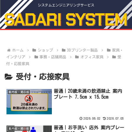
システムエンジニアリングサービス
ホーム
ショップ
3Dプリンター製品
家具・
インテリア
事務・店舗用品
オフィス家具
受
付・応接家具
受付・応接家具
普通｜20歳未満の飲酒禁止 案内
案内板・掲示板
プレート 7.5cm x 15.5cm
2026.06.02
2026.07.05
普通｜お手洗い 店外 案内プレー
案内板・掲示板