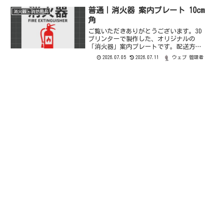
普通｜消火器 案内プレート 10cm
消火器・消防用品
角
ご覧いただきありがとうございます。3D
プリンターで製作した、オリジナルの
「消火器」案内プレートです。配送方法
郵便（定形）オーダーメード・内容変
2026.07.05
2026.07.11
ウェブ 管理者
更：テキストのカスタマイズも承ってお
ります。・カラー変更：黒、赤、緑、
青、黄色など、基本的な色であ...